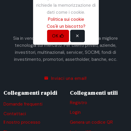
richiede la memorizzazione di
dati come i cookie.
Politica sui cookie
InmoMadrid
Cos'è un biscotto?
OK
Sia in vendita che in affitto e sempre con la migliore
tecnologia sul mercato. Per clienti privati, aziende,
investitori, multinazionali, servicer, SOCIMI, fondi di
investimento, promotori, assetholder, banche, ecc.
Inviaci una email!
Collegamenti rapidi
Collegamenti utili
Registro
Domande frequenti
Login
Contattaci
Il nostro processo
Genera un codice QR