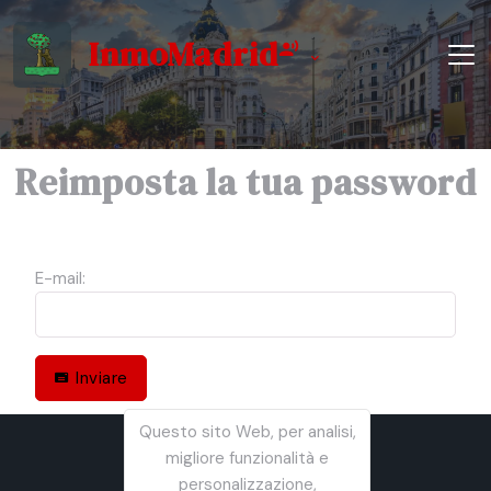
InmoMadrid
Reimposta la tua password
E-mail:
Inviare
Questo sito Web, per analisi,
migliore funzionalità e
personalizzazione,